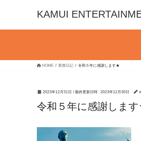
コ
ナ
ン
ビ
KAMUI ENTERTAINM
テ
ゲ
ン
ー
ツ
シ
へ
ョ
ス
ン
キ
に
ッ
移
HOME
業務日記
令和５年に感謝します★
プ
動
2023年12月31日
/ 最終更新日時 :
2023年12月30日
令和５年に感謝します