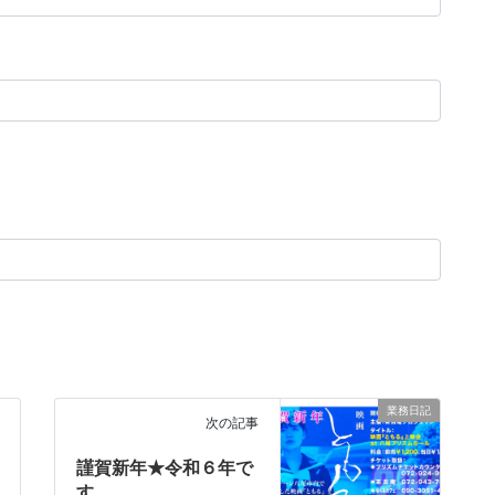
業務日記
次の記事
謹賀新年★令和６年で
す。