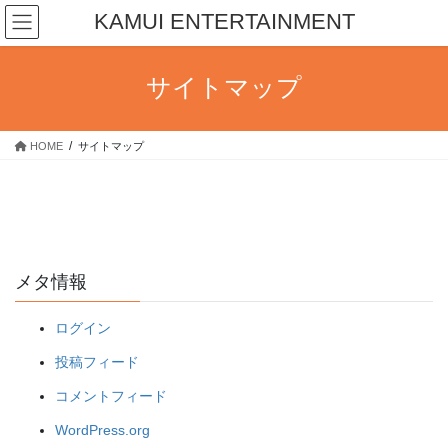
コ
ナ
KAMUI ENTERTAINMENT
ン
ビ
テ
ゲ
ン
ー
サイトマップ
ツ
シ
へ
ョ
ス
ン
HOME
サイトマップ
キ
に
ッ
移
プ
動
メタ情報
ログイン
投稿フィード
コメントフィード
WordPress.org