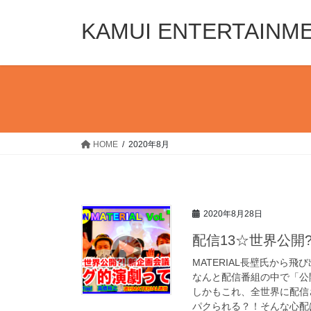
コ
ナ
ン
ビ
KAMUI ENTERTAINM
テ
ゲ
ン
ー
ツ
シ
へ
ョ
ス
ン
キ
に
ッ
移
HOME
2020年8月
プ
動
2020年8月28日
配信13☆世界公開?!新
MATERIAL長壁氏から
なんと配信番組の中で「公
しかもこれ、全世界に配信
パクられる？！そんな心配