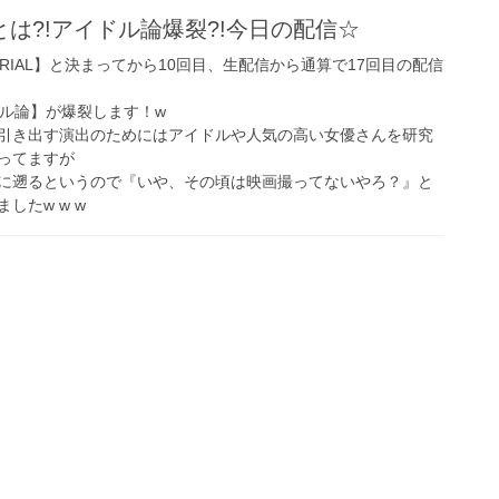
は?!アイドル論爆裂?!今日の配信☆
ERIAL】と決まってから10回目、生配信から通算で17回目の配信
ドル論】が爆裂します！w
引き出す演出のためにはアイドルや人気の高い女優さんを研究
ってますが
に遡るというので『いや、その頃は映画撮ってないやろ？』と
したw w w