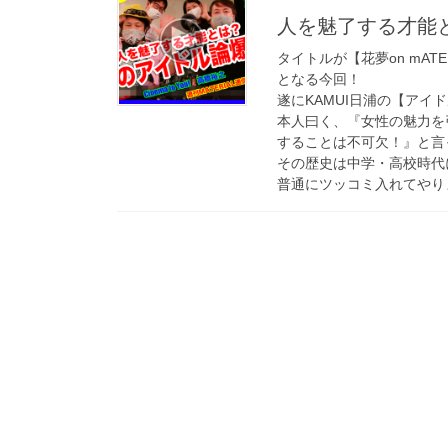
人を魅了する才能と
タイトルが【花夢on mAT
となる今回！
遂にKAMUI日浦の【アイ
本人曰く、『女性の魅力を
することは不可欠！』と言
その歴史は中学・高校時代
普通にツッコミ入れてやりま