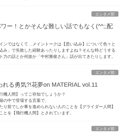
エンタメ部
パワー！とかそんな難しい話でもなく(^^;;配
インではなくて…メイントークは【思い込み】について色々と
込み」で失敗した経験あったりしますよね？そんな時どうする
ト力の話とか何故か「中村雅俊さん」話が出てきたりします。
エンタメ部
勇気?!花夢on MATERIAL vol.11
行機人間】ってご存知でしょうか？
籍の中で登場する言葉で、
たり前でしか事を進められない人のことを【グライダー人間】
ことを【飛行機人間】とされています。
エンタメ部