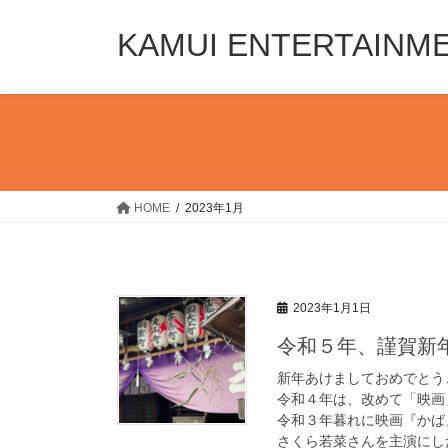
コ
ナ
ン
ビ
KAMUI ENTERTAINM
テ
ゲ
ン
ー
ツ
シ
へ
ョ
ス
ン
キ
に
ッ
移
HOME
2023年1月
プ
動
2023年1月1日
令和５年、謹賀新
新年あけましておめでとう
令和４年は、改めて「映画
令和３年暮れに映画『かば
さくら若菜さんを主演にし