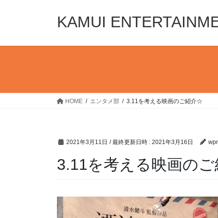
コ
ナ
ン
ビ
KAMUI ENTERTAINM
テ
ゲ
ン
ー
ツ
シ
へ
ョ
ス
ン
キ
に
ッ
移
HOME
エンタメ部
3.11を考える映画のご紹介☆
プ
動
2021年3月11日
/ 最終更新日時 :
2021年3月16日
wpm
3.11を考える映画の