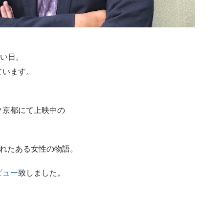
ない日。
ています。
ク京都にて上映中の
訪れたある女性の物語。
ビュー
致しました。