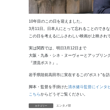
10年目のこの日を迎えました。
3月11日。日本人にとって忘れることのでき
この日を考えるにふさわしい映画が上映され
実は関西では、明日3月12日まで
大阪・九条・シネ・ヌーヴォーとアップリン
『漂流ポスト』。
岩手県陸前高田市に実在するこの”ポスト”を
脚本・監督を手掛けた
清水健斗監督にインタ
こちら
からどうぞご覧ください。
エンタメ部
カテゴリー