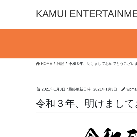
コ
ナ
ン
ビ
KAMUI ENTERTAINM
テ
ゲ
ン
ー
ツ
シ
へ
ョ
ス
ン
キ
に
ッ
移
HOME
雑記
令和３年、明けましておめでとうござい
プ
動
2021年1月3日
/ 最終更新日時 :
2021年1月3日
wpmas
令和３年、明けまして