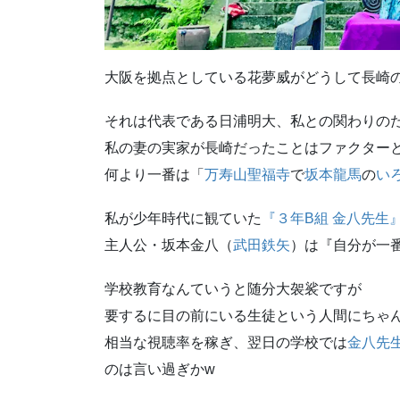
大阪を拠点としている花夢威がどうして長崎
それは代表である日浦明大、私との関わりの
私の妻の実家が長崎だったことはファクター
何より一番は「
万寿山聖福寺
で
坂本龍馬
の
い
私が少年時代に観ていた
『３年B組 金八先生
主人公・坂本金八（
武田鉄矢
）は『自分が一
学校教育なんていうと随分大袈裟ですが
要するに目の前にいる生徒という人間にちゃ
相当な視聴率を稼ぎ、翌日の学校では
金八先
のは言い過ぎかw