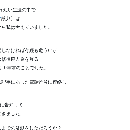
いう短い生涯の中で
件
談判】は
から私は考えていました。
復しなければ存続も危ういが
め修復協力金を募る
10年前のことでした。
の記事にあった電話番号に連絡し
々に告知して
てきました。
こまでの活動をしただろうか？