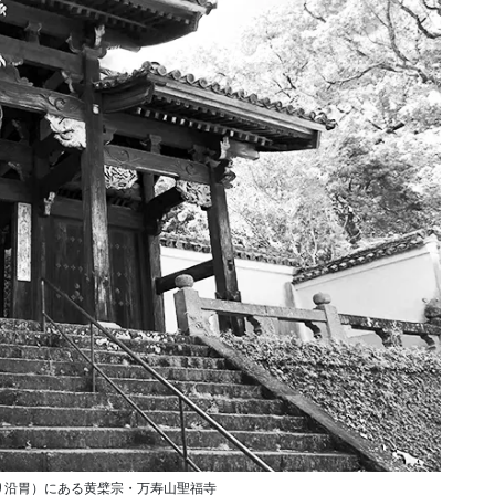
り沿胃）にある黄檗宗・万寿山聖福寺