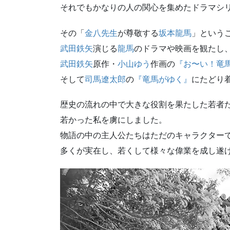
それでもかなりの人の関心を集めたドラマシ
その「
金八先生
が尊敬する
坂本龍馬
」という
武田鉄矢
演じる
龍馬
のドラマや映画を観たし
武田鉄矢
原作・
小山ゆう
作画の
『お〜い！竜
そして
司馬遼太郎
の
『竜馬がゆく』
にたどり
歴史の流れの中で大きな役割を果たした若者
若かった私を虜にしました。
物語の中の主人公たちはただのキャラクター
多くが実在し、若くして様々な偉業を成し遂