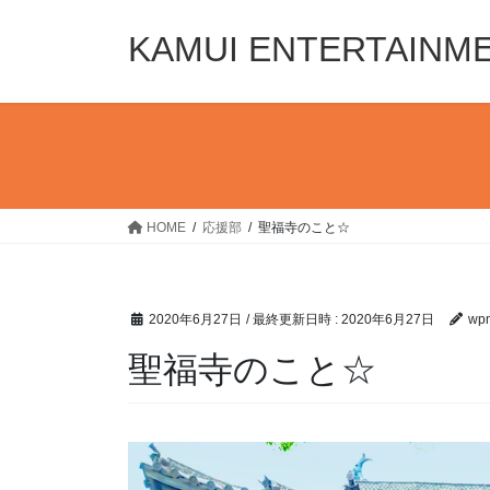
コ
ナ
ン
ビ
KAMUI ENTERTAINM
テ
ゲ
ン
ー
ツ
シ
へ
ョ
ス
ン
キ
に
ッ
移
HOME
応援部
聖福寺のこと☆
プ
動
2020年6月27日
/ 最終更新日時 :
2020年6月27日
wpm
聖福寺のこと☆