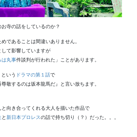
のお寺の話をしているのか？
ためであることは間違いありません。
として影響していますが
ろは丸事
件談判が行われた」ことがあります。
』
という
ドラマの第１話
で
番尊敬するのは坂本龍馬だ』と言い放ちます。
んと向き合ってくれる大人を描いた作品で
生
と
新日本プロレス
の話で持ち切り（？）だった。。。