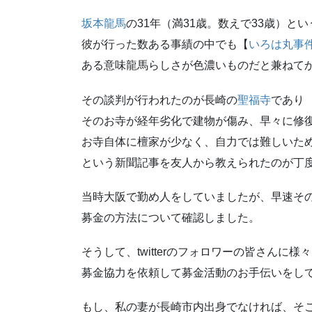
坂本龍馬
の31年（満31歳。数えで33歳）と
彼が行った数ある事績の中でも【
いろは丸事
ある意味龍馬らしさが色濃いものだと兼ねて
その談判が行われたのが長崎の
聖福寺
であり
そのお寺が経年劣化で建物が傷み、早々に修
お寺自体に檀家が少なく、自力では難しいた
という新聞記事を友人から教えられたのが丁度
当時大阪で勤め人をしていましたが、早速そ
募金の方法について確認しました。
そうして、twitterのフォロワーの皆さんに様
募金協力を依頼して募金活動のお手伝いをし
もし、私の妻が長崎市内出身でなければ、そ