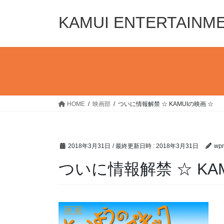
コ
ナ
ン
ビ
KAMUI ENTERTAINM
テ
ゲ
ン
ー
ツ
シ
へ
ョ
ス
ン
キ
に
ッ
移
HOME
映画部
ついに情報解禁 ☆ KAMUIの映画 ☆
プ
動
2018年3月31日
/ 最終更新日時 :
2018年3月31日
wpm
ついに情報解禁 ☆ KA