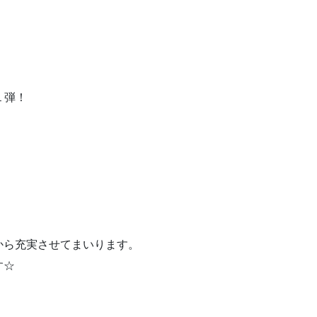
第１弾！
から充実させてまいります。
す☆