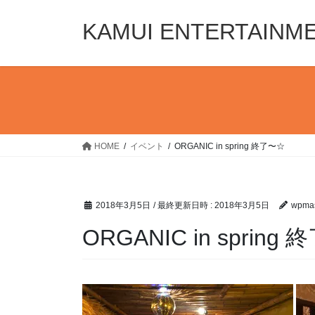
コ
ナ
ン
ビ
KAMUI ENTERTAINM
テ
ゲ
ン
ー
ツ
シ
へ
ョ
ス
ン
キ
に
ッ
移
HOME
イベント
ORGANIC in spring 終了〜☆
プ
動
2018年3月5日
/ 最終更新日時 :
2018年3月5日
wpmas
ORGANIC in spring