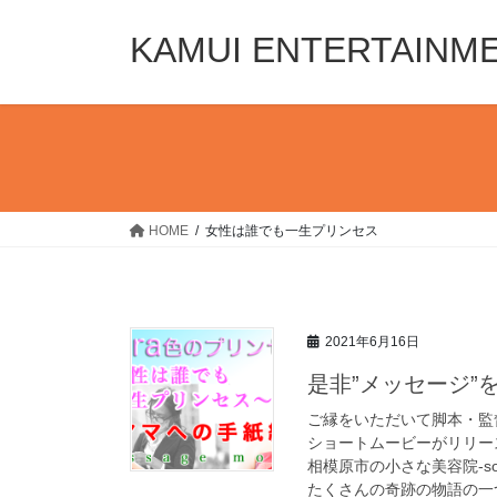
コ
ナ
ン
ビ
KAMUI ENTERTAINM
テ
ゲ
ン
ー
ツ
シ
へ
ョ
ス
ン
キ
に
ッ
移
HOME
女性は誰でも一生プリンセス
プ
動
2021年6月16日
是非”メッセージ”
ご縁をいただいて脚本・監督・
ショートムービーがリリー
相模原市の小さな美容院-so
たくさんの奇跡の物語の一