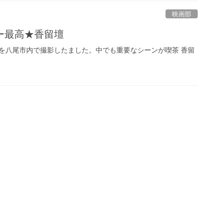
映画部
ー最高★香留壇
を八尾市内で撮影したました。中でも重要なシーンが喫茶 香留