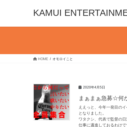
コ
ナ
ン
ビ
KAMUI ENTERTAINM
テ
ゲ
ン
ー
ツ
シ
へ
ョ
ス
ン
キ
に
ッ
移
HOME
オモロイこと
プ
動
2020年4月5日
まぁまぁ急募☆何
ええっと、今年一発目のイベ
となりました。
ワタクシ、代表で監督の日
仕事に邁進しておるわけで