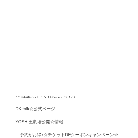
03.YOSHI王（よしおう）
04.鹿御代 雪（かみしろ ゆき）
05.鹿御代 良夫（かみしろ よしお）
06.山下（獅子堂）冨美子（ふみこ）
07.大前梨々香（おおまえりりか）
08.大泉香子（おおいずみ きょうこ）
09.生駒京之助（いこまきょうのすけ）
10.紅蓮大介（ぐれんだいすけ）
DK talk☆公式ページ
YOSHI王劇場公開☆情報
予約がお得♪☆チケットDEクーポンキャンペーン☆