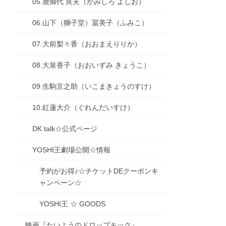
05.鹿御代 良夫（かみしろ よしお）
06.山下（獅子堂）冨美子（ふみこ）
07.大前梨々香（おおまえりりか）
08.大泉香子（おおいずみ きょうこ）
09.生駒京之助（いこまきょうのすけ）
10.紅蓮大介（ぐれんだいすけ）
DK talk☆公式ページ
YOSHI王劇場公開☆情報
予約がお得♪☆チケットDEクーポンキ
ャンペーン☆
YOSHI王 ☆ GOODS
映画『たいようのドロップキック』