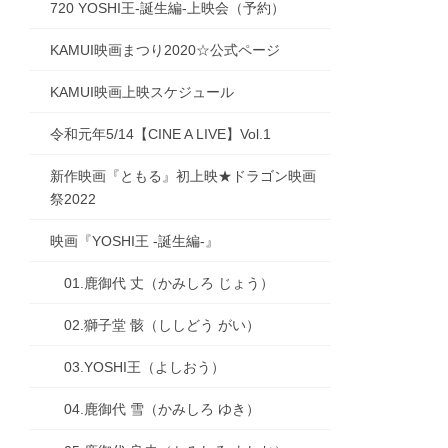
720 YOSHI王-誕生編-上映会（予約）
KAMUI映画まつり2020☆公式ページ
KAMUI映画上映スケジュール
令和元年5/14【CINE A LIVE】Vol.1
新作映画『ともる』初上映★ドラゴン映画
祭2022
映画『YOSHI王 -誕生編-』
01.鹿御代 丈（かみしろ じょう）
02.獅子堂 骸（ししどう がい）
03.YOSHI王（よしおう）
04.鹿御代 雪（かみしろ ゆき）