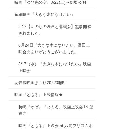
映画『ゆび先の空』3/22(土)〜劇場公開
短編映画『大きな木になりたい』
3.17【いのちの映画と講演会】無事開催
されました。
8月24日『大きな木になりたい』野田上
映会☆ありがとうございました。
3/17（水）『大きな木になりたい』映画
上映会
花夢威映画まつり2022開催！
映画『ともる』上映情報★
長崎『かば』『ともる』映画上映会 IN 聖
福寺
映画『ともる』上映会 at 八尾プリズムホ