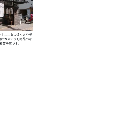
ント……もしほぐさや寒
他にカステラも絶品の老
和菓子店です。