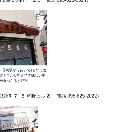
崎市恵美須町７−２３ 電話 095-823-0524）
…長崎駅から徒歩5分という便
ズナブルな料金で美味しい串
が食べらると評判
諏訪町７−８ 草野ビル 2F 電話 095-825-2022）