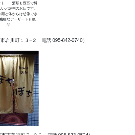
ント……酒類も豊富で料
しいと評判のお店です。
の顔と体からは想像でき
繊細なデーザートも絶
品！
岩川町１３−２ 電話 095-842-0740）