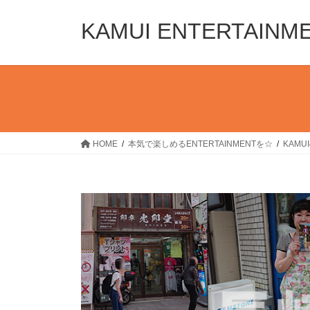
コ
ナ
ン
ビ
KAMUI ENTERTAINM
テ
ゲ
ン
ー
ツ
シ
へ
ョ
ス
ン
キ
に
ッ
移
HOME
本気で楽しめるENTERTAINMENTを☆
KAM
プ
動