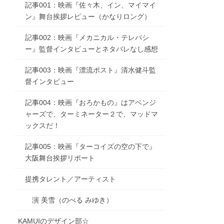
記事001：映画『佐々木、イン、マイマイ
ン』舞台挨拶レビュー（かなりロング）
記事002：映画『メカニカル・テレパシ
ー』監督インタビューとネタバレなし感想
記事003：映画『漂流ポスト』清水健斗監
督インタビュー
記事004：映画『おろかもの』はアベンジ
ャーズで、ターミネーター２で、マッドマ
ックスだ！
記事005：映画『ターコイズの空の下で』
大阪舞台挨拶リポート
提携タレント／アーティスト
演 美雪（のべる みゆき）
KAMUIのデザイン部☆