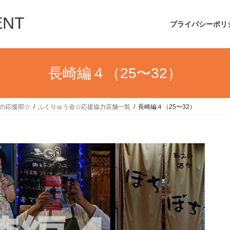
ENT
プライバシーポリ
長崎編４（25〜32）
UIの応援部☆
ふくりゅう会☆応援協力店舗一覧
長崎編４（25〜32）