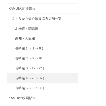
KAMUIの応援部☆
ふくりゅう会☆応援協力店舗一覧
北海道・関東編
高知・大阪編
長崎編１（１〜８）
長崎編２（９〜16）
長崎編３（17〜24）
長崎編４（25〜32）
長崎編５（33〜38）
KAMUIの映画部☆