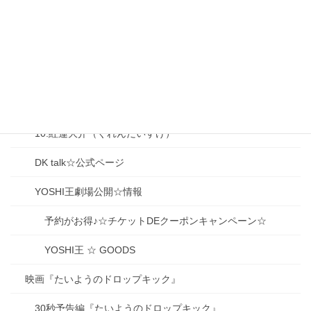
06.山下（獅子堂）冨美子（ふみこ）
07.大前梨々香（おおまえりりか）
08.大泉香子（おおいずみ きょうこ）
09.生駒京之助（いこまきょうのすけ）
10.紅蓮大介（ぐれんだいすけ）
DK talk☆公式ページ
YOSHI王劇場公開☆情報
予約がお得♪☆チケットDEクーポンキャンペーン☆
YOSHI王 ☆ GOODS
映画『たいようのドロップキック』
30秒予告編『たいようのドロップキック』