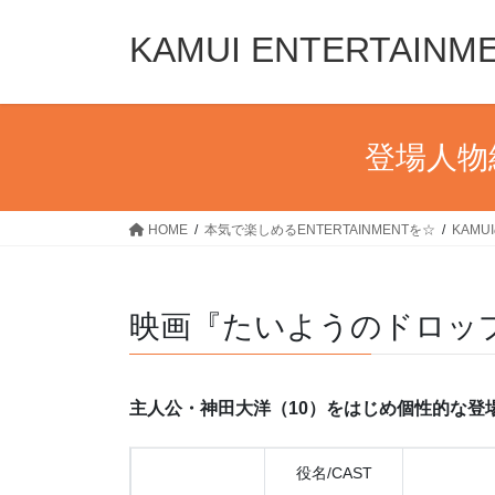
コ
ナ
ン
ビ
KAMUI ENTERTAINM
テ
ゲ
ン
ー
ツ
シ
へ
ョ
登場人物
ス
ン
キ
に
ッ
移
HOME
本気で楽しめるENTERTAINMENTを☆
KAM
プ
動
映画『たいようのドロッ
主人公・神田大洋（10）をはじめ個性的な登
役名/CAST