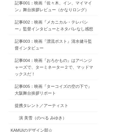
記事001：映画『佐々木、イン、マイマイ
ン』舞台挨拶レビュー（かなりロング）
記事002：映画『メカニカル・テレパシ
ー』監督インタビューとネタバレなし感想
記事003：映画『漂流ポスト』清水健斗監
督インタビュー
記事004：映画『おろかもの』はアベンジ
ャーズで、ターミネーター２で、マッドマ
ックスだ！
記事005：映画『ターコイズの空の下で』
大阪舞台挨拶リポート
提携タレント／アーティスト
演 美雪（のべる みゆき）
KAMUIのデザイン部☆