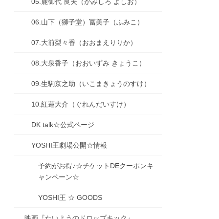
05.鹿御代 良夫（かみしろ よしお）
06.山下（獅子堂）冨美子（ふみこ）
07.大前梨々香（おおまえりりか）
08.大泉香子（おおいずみ きょうこ）
09.生駒京之助（いこまきょうのすけ）
10.紅蓮大介（ぐれんだいすけ）
DK talk☆公式ページ
YOSHI王劇場公開☆情報
予約がお得♪☆チケットDEクーポンキ
ャンペーン☆
YOSHI王 ☆ GOODS
映画『たいようのドロップキック』