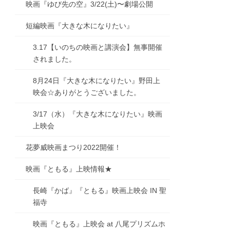
映画『ゆび先の空』3/22(土)〜劇場公開
短編映画『大きな木になりたい』
3.17【いのちの映画と講演会】無事開催
されました。
8月24日『大きな木になりたい』野田上
映会☆ありがとうございました。
3/17（水）『大きな木になりたい』映画
上映会
花夢威映画まつり2022開催！
映画『ともる』上映情報★
長崎『かば』『ともる』映画上映会 IN 聖
福寺
映画『ともる』上映会 at 八尾プリズムホ