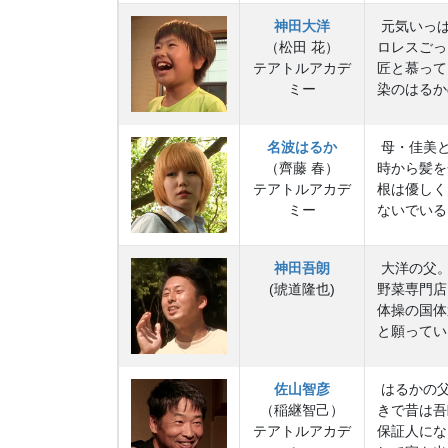
神田大洋
元気いっぱ
（松田 花）
ロレスごっ
テアトルアカデ
匠と慕って
ミー
染のはるか
名波はるか
母・佳美と
（齊藤 春）
時から髪を
テアトルアカデ
根は優しく
ミー
ないでいる
神田吾朗
大洋の父。
(琥道隆也)
野菜専門店
体操の国体
と願ってい
佐山智彦
はるかの父
（稲継智己）
きで昔は吾
テアトルアカデ
保証人にな