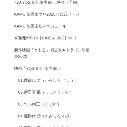
720 YOSHI王-誕生編-上映会（予約）
KAMUI映画まつり2020☆公式ページ
KAMUI映画上映スケジュール
令和元年5/14【CINE A LIVE】Vol.1
新作映画『ともる』初上映★ドラゴン映画
祭2022
映画『YOSHI王 -誕生編-』
01.鹿御代 丈（かみしろ じょう）
02.獅子堂 骸（ししどう がい）
03.YOSHI王（よしおう）
04.鹿御代 雪（かみしろ ゆき）