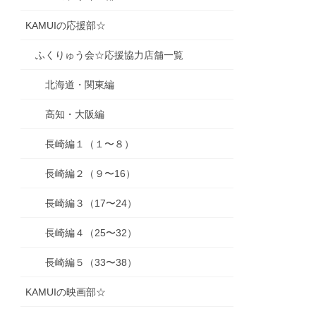
KAMUIの応援部☆
ふくりゅう会☆応援協力店舗一覧
北海道・関東編
高知・大阪編
長崎編１（１〜８）
長崎編２（９〜16）
長崎編３（17〜24）
長崎編４（25〜32）
長崎編５（33〜38）
KAMUIの映画部☆