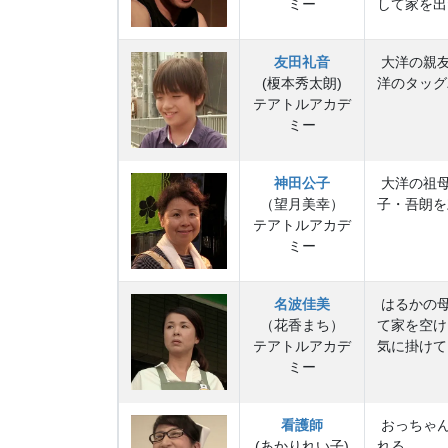
ミー
して家を出
友田礼音
大洋の親友
(榎本秀太朗)
洋のタッグ
テアトルアカデ
ミー
神田公子
大洋の祖母
（望月美幸）
子・吾朗を
テアトルアカデ
ミー
名波佳美
はるかの母
（花香まち）
て家を空け
テアトルアカデ
気に掛けて
ミー
看護師
おっちゃん
(あかりれい子)
れる。