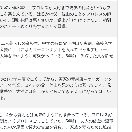
いの小学5年生。プロレスが大好きで親友の礼音といつもプ
こを楽しんでいる。はるかの父・佐山のことをプロレスの師
いる。運動神経は悪く無いが、逆上がりだけできない。幼馴
のスカートめくりをすることが日課。
二人暮らしの高校生。中学の時に父・佐山が失踪。高校入学
金髪に、目にはカラーコンタクトを入れてギャルデビュー。
大洋を弟のように可愛がっている。5年前に失踪した父を許せ
。
大洋の母を癌で亡くしてから、実家の青果店をオーガニック
として営業。はるかの父・佐山を兄のように慕っている。元
選手で、大洋には逆上がりぐらいできるようになってほしい
る。
。昔から吾朗とは兄弟のように付き合っている。プロレス好
朗とよくプロレスごっこしていた。5年前、友人の借金の連帯
ったのが原因で莫大な借金を背負い、家族を守るために離婚