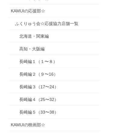
KAMUIの応援部☆
ふくりゅう会☆応援協力店舗一覧
北海道・関東編
高知・大阪編
長崎編１（１〜８）
長崎編２（９〜16）
長崎編３（17〜24）
長崎編４（25〜32）
長崎編５（33〜38）
KAMUIの映画部☆