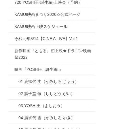
720 YOSHI王-誕生編-上映会（予約）
KAMUI映画まつり2020☆公式ページ
KAMUI映画上映スケジュール
令和元年5/14【CINE A LIVE】Vol.1
新作映画『ともる』初上映★ドラゴン映画
祭2022
映画『YOSHI王 -誕生編-』
01.鹿御代 丈（かみしろ じょう）
02.獅子堂 骸（ししどう がい）
03.YOSHI王（よしおう）
04.鹿御代 雪（かみしろ ゆき）