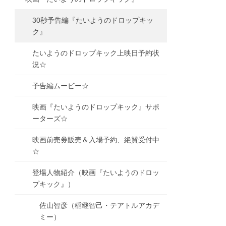
30秒予告編『たいようのドロップキッ
ク』
たいようのドロップキック上映日予約状
況☆
予告編ムービー☆
映画『たいようのドロップキック』サポ
ーターズ☆
映画前売券販売＆入場予約、絶賛受付中
☆
登場人物紹介（映画『たいようのドロッ
プキック』）
佐山智彦（稲継智己・テアトルアカデ
ミー）