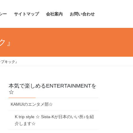
シー
サイトマップ
会社案内
お問い合わせ
ク』
ップキック』
本気で楽しめるENTERTAINMENTを
☆
KAMUIのエンタメ部☆
K trip style ☆ Sista-Kが日本のいい所♪を紹
介します☆