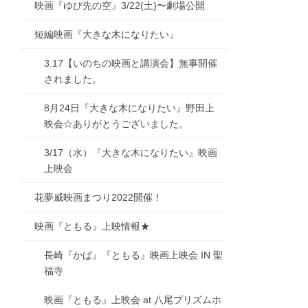
映画『ゆび先の空』3/22(土)〜劇場公開
短編映画『大きな木になりたい』
3.17【いのちの映画と講演会】無事開催
されました。
8月24日『大きな木になりたい』野田上
映会☆ありがとうございました。
3/17（水）『大きな木になりたい』映画
上映会
花夢威映画まつり2022開催！
映画『ともる』上映情報★
長崎『かば』『ともる』映画上映会 IN 聖
福寺
映画『ともる』上映会 at 八尾プリズムホ