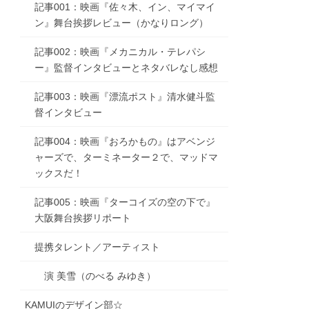
記事001：映画『佐々木、イン、マイマイ
ン』舞台挨拶レビュー（かなりロング）
記事002：映画『メカニカル・テレパシ
ー』監督インタビューとネタバレなし感想
記事003：映画『漂流ポスト』清水健斗監
督インタビュー
記事004：映画『おろかもの』はアベンジ
ャーズで、ターミネーター２で、マッドマ
ックスだ！
記事005：映画『ターコイズの空の下で』
大阪舞台挨拶リポート
提携タレント／アーティスト
演 美雪（のべる みゆき）
KAMUIのデザイン部☆