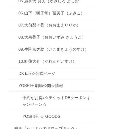
05.鹿御代 良夫（かみしろ よしお）
06.山下（獅子堂）冨美子（ふみこ）
07.大前梨々香（おおまえりりか）
08.大泉香子（おおいずみ きょうこ）
09.生駒京之助（いこまきょうのすけ）
10.紅蓮大介（ぐれんだいすけ）
DK talk☆公式ページ
YOSHI王劇場公開☆情報
予約がお得♪☆チケットDEクーポンキ
ャンペーン☆
YOSHI王 ☆ GOODS
映画『たいようのドロップキック』