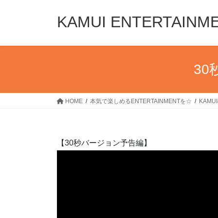
コ
ナ
ン
ビ
KAMUI ENTERTAINM
テ
ゲ
ン
ー
ツ
シ
へ
ョ
3
ス
ン
キ
に
ッ
移
HOME
本気で楽しめるENTERTAINMENTを☆
KAM
プ
動
【30秒バージョン予告編】