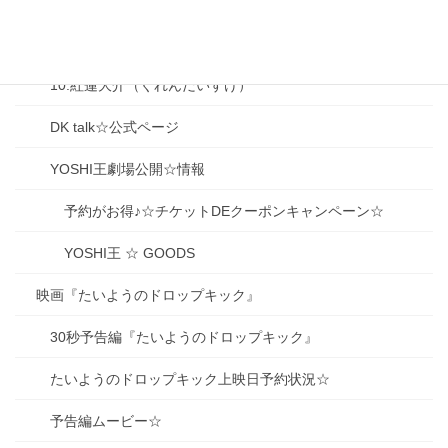
08.大泉香子（おおいずみ きょうこ）
09.生駒京之助（いこまきょうのすけ）
10.紅蓮大介（ぐれんだいすけ）
DK talk☆公式ページ
YOSHI王劇場公開☆情報
予約がお得♪☆チケットDEクーポンキャンペーン☆
YOSHI王 ☆ GOODS
映画『たいようのドロップキック』
30秒予告編『たいようのドロップキック』
たいようのドロップキック上映日予約状況☆
予告編ムービー☆