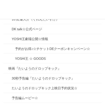
09.生駒京之助（いこまきょうのすけ）
10.紅蓮大介（ぐれんだいすけ）
DK talk☆公式ページ
YOSHI王劇場公開☆情報
予約がお得♪☆チケットDEクーポンキャンペーン☆
YOSHI王 ☆ GOODS
映画『たいようのドロップキック』
30秒予告編『たいようのドロップキック』
たいようのドロップキック上映日予約状況☆
予告編ムービー☆