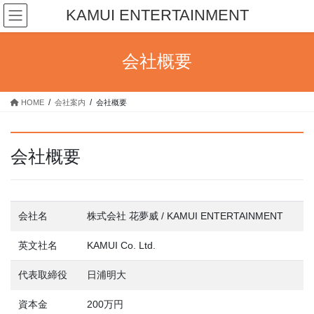
コ
ナ
KAMUI ENTERTAINMENT
ン
ビ
テ
ゲ
ン
ー
会社概要
ツ
シ
へ
ョ
ス
ン
HOME
会社案内
会社概要
キ
に
ッ
移
プ
動
会社概要
会社名
株式会社 花夢威 / KAMUI ENTERTAINMENT
英文社名
KAMUI Co. Ltd.
代表取締役
日浦明大
資本金
200万円