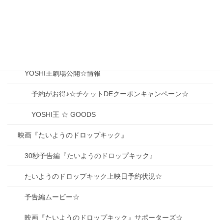
09.生駒京之助（いこまきょうのすけ）
10.紅蓮大介（ぐれんだいすけ）
DK talk☆公式ページ
YOSHI王劇場公開☆情報
予約がお得♪☆チケットDEクーポンキャンペーン☆
YOSHI王 ☆ GOODS
映画『たいようのドロップキック』
30秒予告編『たいようのドロップキック』
たいようのドロップキック上映日予約状況☆
予告編ムービー☆
映画『たいようのドロップキック』サポーターズ☆