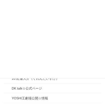
03.YOSHI王（よしおう）
04.鹿御代 雪（かみしろ ゆき）
05.鹿御代 良夫（かみしろ よしお）
06.山下（獅子堂）冨美子（ふみこ）
07.大前梨々香（おおまえりりか）
08.大泉香子（おおいずみ きょうこ）
09.生駒京之助（いこまきょうのすけ）
10.紅蓮大介（ぐれんだいすけ）
DK talk☆公式ページ
YOSHI王劇場公開☆情報