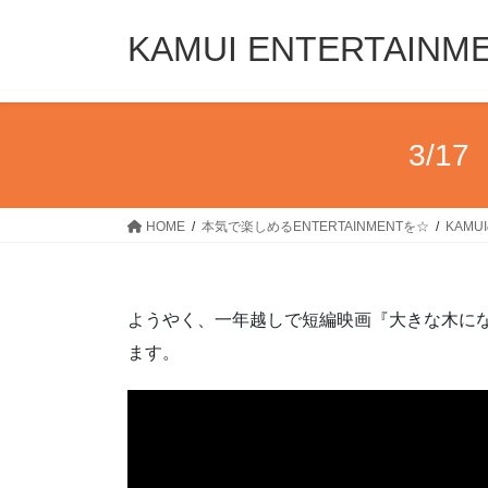
コ
ナ
ン
ビ
KAMUI ENTERTAINM
テ
ゲ
ン
ー
ツ
シ
へ
ョ
3/
ス
ン
キ
に
ッ
移
HOME
本気で楽しめるENTERTAINMENTを☆
KAM
プ
動
ようやく、一年越しで短編映画『大きな木に
ます。