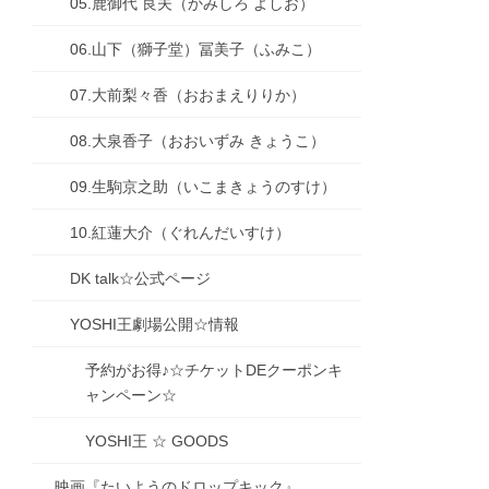
05.鹿御代 良夫（かみしろ よしお）
06.山下（獅子堂）冨美子（ふみこ）
07.大前梨々香（おおまえりりか）
08.大泉香子（おおいずみ きょうこ）
09.生駒京之助（いこまきょうのすけ）
10.紅蓮大介（ぐれんだいすけ）
DK talk☆公式ページ
YOSHI王劇場公開☆情報
予約がお得♪☆チケットDEクーポンキ
ャンペーン☆
YOSHI王 ☆ GOODS
映画『たいようのドロップキック』