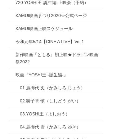
720 YOSHI王-誕生編-上映会（予約）
KAMUI映画まつり2020☆公式ページ
KAMUI映画上映スケジュール
令和元年5/14【CINE A LIVE】Vol.1
新作映画『ともる』初上映★ドラゴン映画
祭2022
映画『YOSHI王 -誕生編-』
01.鹿御代 丈（かみしろ じょう）
02.獅子堂 骸（ししどう がい）
03.YOSHI王（よしおう）
04.鹿御代 雪（かみしろ ゆき）