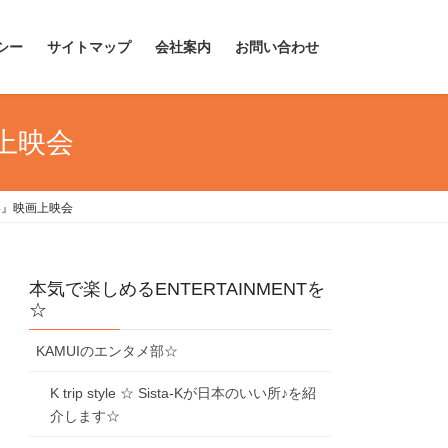
シー
サイトマップ
会社案内
お問い合わせ
上映会
い』映画上映会
本気で楽しめるENTERTAINMENTを
☆
KAMUIのエンタメ部☆
K trip style ☆ Sista-Kが日本のいい所♪を紹
介します☆