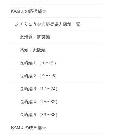
KAMUIの応援部☆
ふくりゅう会☆応援協力店舗一覧
北海道・関東編
高知・大阪編
長崎編１（１〜８）
長崎編２（９〜16）
長崎編３（17〜24）
長崎編４（25〜32）
長崎編５（33〜38）
KAMUIの映画部☆