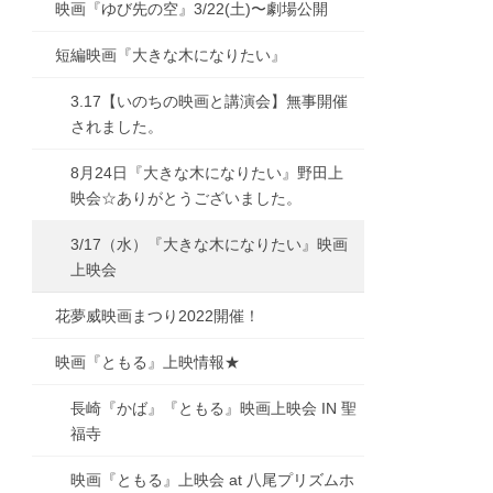
映画『ゆび先の空』3/22(土)〜劇場公開
短編映画『大きな木になりたい』
3.17【いのちの映画と講演会】無事開催
されました。
8月24日『大きな木になりたい』野田上
映会☆ありがとうございました。
3/17（水）『大きな木になりたい』映画
上映会
花夢威映画まつり2022開催！
映画『ともる』上映情報★
長崎『かば』『ともる』映画上映会 IN 聖
福寺
映画『ともる』上映会 at 八尾プリズムホ