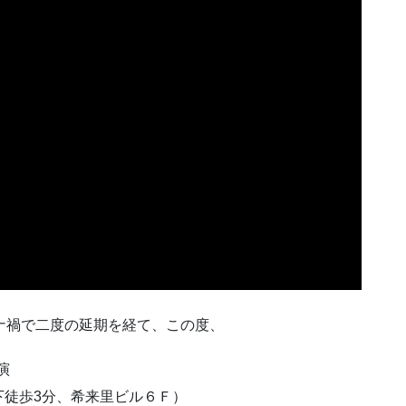
ナ禍で二度の延期を経て、この度、
演
下徒歩3分、希来里ビル６Ｆ）