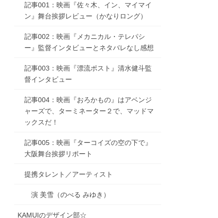
記事001：映画『佐々木、イン、マイマイ
ン』舞台挨拶レビュー（かなりロング）
記事002：映画『メカニカル・テレパシ
ー』監督インタビューとネタバレなし感想
記事003：映画『漂流ポスト』清水健斗監
督インタビュー
記事004：映画『おろかもの』はアベンジ
ャーズで、ターミネーター２で、マッドマ
ックスだ！
記事005：映画『ターコイズの空の下で』
大阪舞台挨拶リポート
提携タレント／アーティスト
演 美雪（のべる みゆき）
KAMUIのデザイン部☆