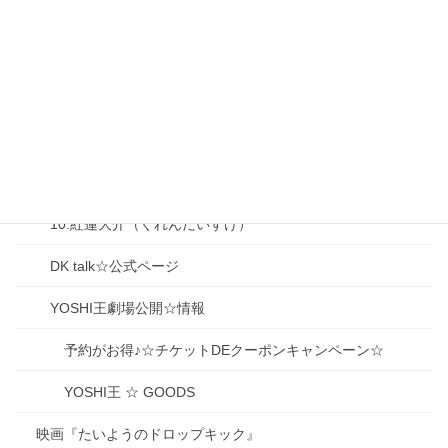
05.鹿御代 良夫（かみしろ よしお）
06.山下（獅子堂）冨美子（ふみこ）
07.大前梨々香（おおまえりりか）
08.大泉香子（おおいずみ きょうこ）
09.生駒京之助（いこまきょうのすけ）
10.紅蓮大介（ぐれんだいすけ）
DK talk☆公式ページ
YOSHI王劇場公開☆情報
予約がお得♪☆チケットDEクーポンキャンペーン☆
YOSHI王 ☆ GOODS
映画『たいようのドロップキック』