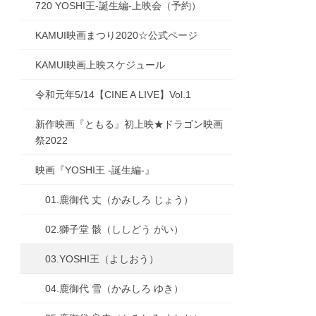
720 YOSHI王-誕生編-上映会（予約）
KAMUI映画まつり2020☆公式ページ
KAMUI映画上映スケジュール
令和元年5/14【CINE A LIVE】Vol.1
新作映画『ともる』初上映★ドラゴン映画
祭2022
映画『YOSHI王 -誕生編-』
01.鹿御代 丈（かみしろ じょう）
02.獅子堂 骸（ししどう がい）
03.YOSHI王（よしおう）
04.鹿御代 雪（かみしろ ゆき）