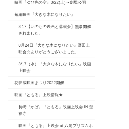
映画『ゆび先の空』3/22(土)〜劇場公開
短編映画『大きな木になりたい』
3.17【いのちの映画と講演会】無事開催
されました。
8月24日『大きな木になりたい』野田上
映会☆ありがとうございました。
3/17（水）『大きな木になりたい』映画
上映会
花夢威映画まつり2022開催！
映画『ともる』上映情報★
長崎『かば』『ともる』映画上映会 IN 聖
福寺
映画『ともる』上映会 at 八尾プリズムホ