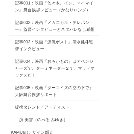
記事001：映画『佐々木、イン、マイマイ
ン』舞台挨拶レビュー（かなりロング）
記事002：映画『メカニカル・テレパシ
ー』監督インタビューとネタバレなし感想
記事003：映画『漂流ポスト』清水健斗監
督インタビュー
記事004：映画『おろかもの』はアベンジ
ャーズで、ターミネーター２で、マッドマ
ックスだ！
記事005：映画『ターコイズの空の下で』
大阪舞台挨拶リポート
提携タレント／アーティスト
演 美雪（のべる みゆき）
KAMUIのデザイン部☆