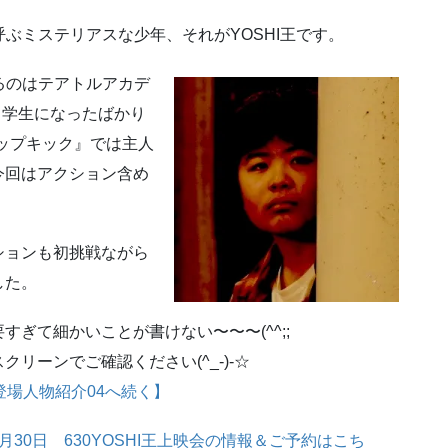
ぶミステリアスな少年、それがYOSHI王です。
のはテアトルアカデ
中学生になったばかり
ロップキック』では主人
今回はアクション含め
ションも初挑戦ながら
した。
すぎて細かいことが書けない〜〜〜(^^;;
クリーンでご確認ください(^_-)-☆
王登場人物紹介04へ続く】
月30日 630YOSHI王上映会の情報＆ご予約はこち