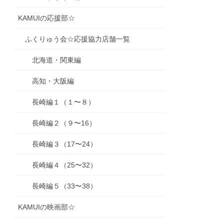
KAMUIの応援部☆
ふくりゅう会☆応援協力店舗一覧
北海道・関東編
高知・大阪編
長崎編１（１〜８）
長崎編２（９〜16）
長崎編３（17〜24）
長崎編４（25〜32）
長崎編５（33〜38）
KAMUIの映画部☆