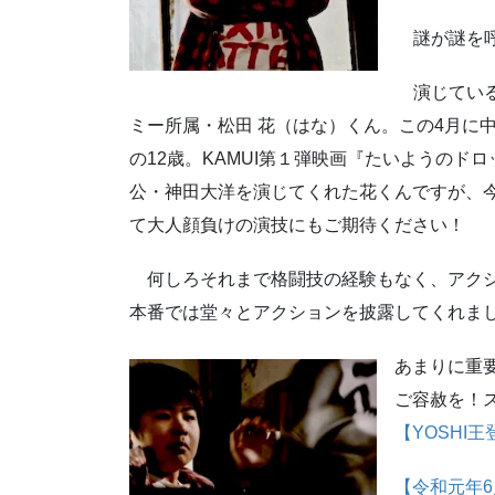
謎が謎を呼
演じている
ミー所属・松田 花（はな）くん。この4月に
の12歳。KAMUI第１弾映画『たいようのド
公・神田大洋を演じてくれた花くんですが、
て大人顔負けの演技にもご期待ください！
何しろそれまで格闘技の経験もなく、アク
本番では堂々とアクションを披露してくれま
あまりに重要
ご容赦を！ス
【YOSHI
【令和元年6