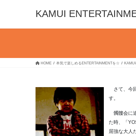
コ
ナ
ン
ビ
KAMUI ENTERTAINM
テ
ゲ
ン
ー
ツ
シ
へ
ョ
ス
ン
キ
に
ッ
移
HOME
本気で楽しめるENTERTAINMENTを☆
KAM
プ
動
さて、今回
す。
髑髏会に追
た時、「Y
屈強な大人