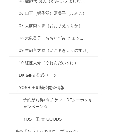
05.鹿御代 良夫（かみしろ よしお）
06.山下（獅子堂）冨美子（ふみこ）
07.大前梨々香（おおまえりりか）
08.大泉香子（おおいずみ きょうこ）
09.生駒京之助（いこまきょうのすけ）
10.紅蓮大介（ぐれんだいすけ）
DK talk☆公式ページ
YOSHI王劇場公開☆情報
予約がお得♪☆チケットDEクーポンキ
ャンペーン☆
YOSHI王 ☆ GOODS
映画『たいようのドロップキック』