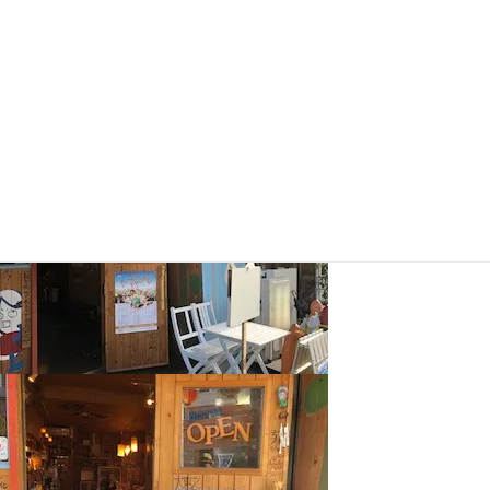
監督が大変お世話になっている、沖縄県西表島出身の三線アーティス
ト・まぁーちゃんが経営するばぁ〜です。もずくの天ぷらが絶品！他に
も美味しい島料理が堪能できますヨ☆
所在地＝
大阪市淀川区西中島１丁目９−１６
電話＝06-6301-8131