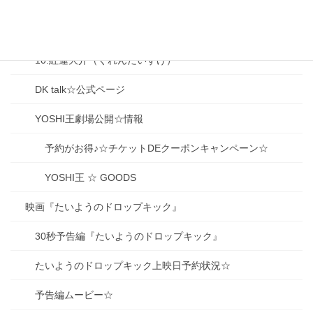
08.大泉香子（おおいずみ きょうこ）
09.生駒京之助（いこまきょうのすけ）
10.紅蓮大介（ぐれんだいすけ）
DK talk☆公式ページ
YOSHI王劇場公開☆情報
予約がお得♪☆チケットDEクーポンキャンペーン☆
YOSHI王 ☆ GOODS
映画『たいようのドロップキック』
30秒予告編『たいようのドロップキック』
たいようのドロップキック上映日予約状況☆
予告編ムービー☆