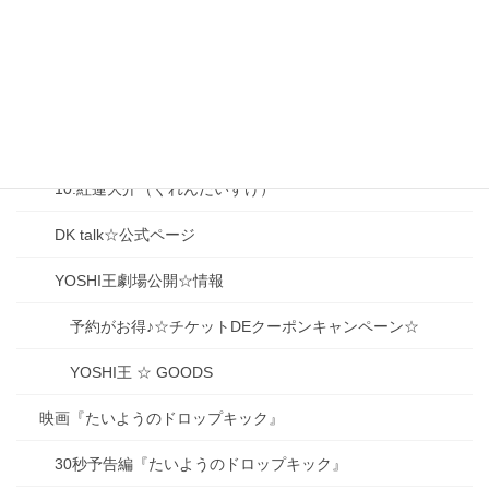
06.山下（獅子堂）冨美子（ふみこ）
07.大前梨々香（おおまえりりか）
08.大泉香子（おおいずみ きょうこ）
09.生駒京之助（いこまきょうのすけ）
10.紅蓮大介（ぐれんだいすけ）
DK talk☆公式ページ
YOSHI王劇場公開☆情報
予約がお得♪☆チケットDEクーポンキャンペーン☆
YOSHI王 ☆ GOODS
映画『たいようのドロップキック』
30秒予告編『たいようのドロップキック』