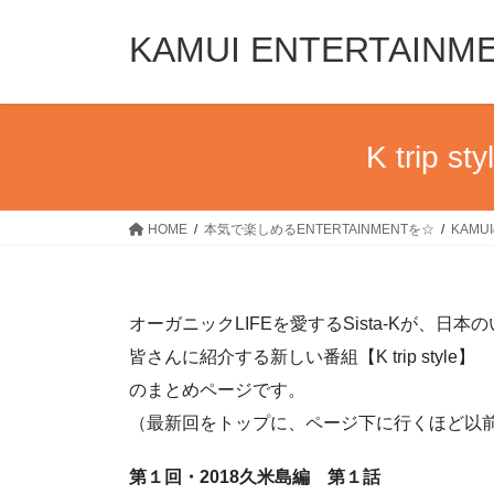
コ
ナ
ン
ビ
KAMUI ENTERTAINM
テ
ゲ
ン
ー
ツ
シ
へ
ョ
K trip
ス
ン
キ
に
ッ
移
HOME
本気で楽しめるENTERTAINMENTを☆
KAM
プ
動
オーガニックLIFEを愛するSista-Kが、日本
皆さんに紹介する新しい番組【K trip style】
のまとめページです。
（最新回をトップに、ページ下に行くほど以
第１回・2018久米島編 第１話