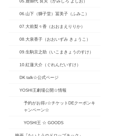
05.鹿御代 良夫（かみしろ よしお）
06.山下（獅子堂）冨美子（ふみこ）
07.大前梨々香（おおまえりりか）
08.大泉香子（おおいずみ きょうこ）
09.生駒京之助（いこまきょうのすけ）
10.紅蓮大介（ぐれんだいすけ）
DK talk☆公式ページ
YOSHI王劇場公開☆情報
予約がお得♪☆チケットDEクーポンキ
ャンペーン☆
YOSHI王 ☆ GOODS
映画『たいようのドロップキック』