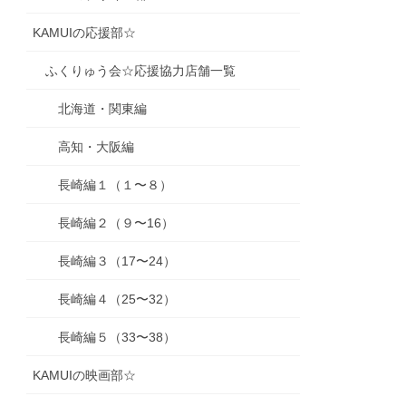
KAMUIの応援部☆
ふくりゅう会☆応援協力店舗一覧
北海道・関東編
高知・大阪編
長崎編１（１〜８）
長崎編２（９〜16）
長崎編３（17〜24）
長崎編４（25〜32）
長崎編５（33〜38）
KAMUIの映画部☆