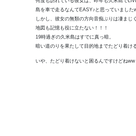
何度も訪れている彼女は、昨年も久米島でLIV
島を車で走るなんてEASY♪と思っていました
しかし、彼女の無類の方向音痴ぶりは凄まじ
地図も記憶も役に立たない！！！
19時過ぎの久米島はすでに真っ暗。
暗い道のりを果たして目的地までたどり着け
いや、たどり着けないと困るんですけどねww