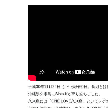
平成30年11月22日（いい夫婦の日。番組と
沖縄県久米島にSista-Kが降り立ちました。
久米島には「ONE LOVE久米島」というレ