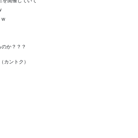
Eを開催していて
w
くw
るのか？？？
（カントク）