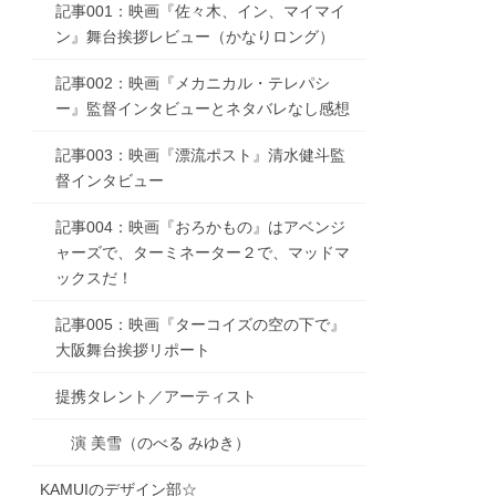
記事001：映画『佐々木、イン、マイマイ
ン』舞台挨拶レビュー（かなりロング）
記事002：映画『メカニカル・テレパシ
ー』監督インタビューとネタバレなし感想
記事003：映画『漂流ポスト』清水健斗監
督インタビュー
記事004：映画『おろかもの』はアベンジ
ャーズで、ターミネーター２で、マッドマ
ックスだ！
記事005：映画『ターコイズの空の下で』
大阪舞台挨拶リポート
提携タレント／アーティスト
演 美雪（のべる みゆき）
KAMUIのデザイン部☆