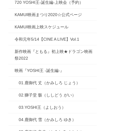
720 YOSHI王-誕生編-上映会（予約）
KAMUI映画まつり2020☆公式ページ
KAMUI映画上映スケジュール
令和元年5/14【CINE A LIVE】Vol.1
新作映画『ともる』初上映★ドラゴン映画
祭2022
映画『YOSHI王 -誕生編-』
01.鹿御代 丈（かみしろ じょう）
02.獅子堂 骸（ししどう がい）
03.YOSHI王（よしおう）
04.鹿御代 雪（かみしろ ゆき）