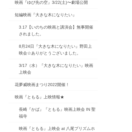
映画『ゆび先の空』3/22(土)〜劇場公開
短編映画『大きな木になりたい』
3.17【いのちの映画と講演会】無事開催
されました。
8月24日『大きな木になりたい』野田上
映会☆ありがとうございました。
3/17（水）『大きな木になりたい』映画
上映会
花夢威映画まつり2022開催！
映画『ともる』上映情報★
長崎『かば』『ともる』映画上映会 IN 聖
福寺
映画『ともる』上映会 at 八尾プリズムホ