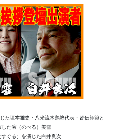
演じた垣本雅史・八光流木鶏塾代表・皆伝師範と
演じた演（のべる）美雪
（すぐる）を演じた白井良次