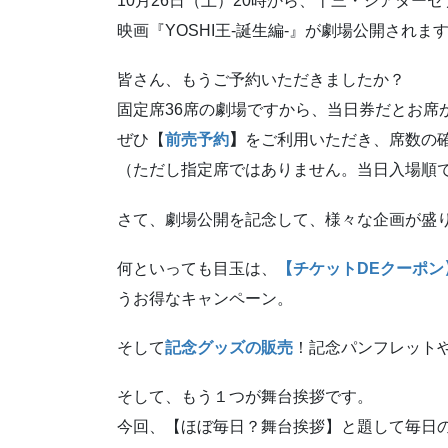
10月26日（土）20時から、十三・シアター
映画『YOSHI王-誕生編-』が劇場公開されま
皆さん、もうご予約いただきましたか？
固定席36席の劇場ですから、当日券だとお席
ぜひ【
前売予約
】
をご利用いただき、席数の
（ただし指定席ではありません。当日入場順
さて、劇場公開を記念して、様々な企画が盛り
何といっても目玉は、
【チケットDEクーポン
うお得なキャンペーン。
そして
記念グッズの販売
！記念パンフレット
そして、もう１つが舞台挨拶です。
今回、【ほぼ毎日？舞台挨拶】と題して毎日