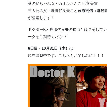
謎の飴ちゃん女・カオルたんこと演 美雪
主人公の父・鹿御代良夫こと
萩原宏信
（魅殺
が登壇します！
ドクターKと鹿御代良夫の接点とは？そして
ークをご期待ください！
6日目・10月31日（木）
は
現在調整中です。こちらもお楽しみに！！！