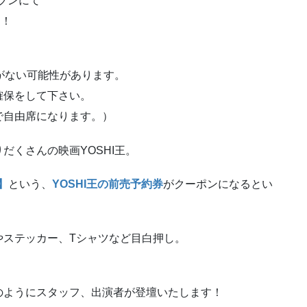
セブンにて
す！
がない可能性があります。
確保をして下さい。
で自由席になります。）
だくさんの映画YOSHI王。
】
という、
YOSHI王の前売予約券
がクーポンになるとい
やステッカー、Tシャツなど目白押し。
のようにスタッフ、出演者が登壇いたします！