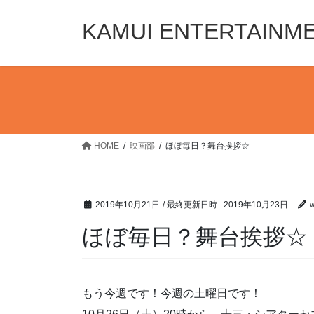
コ
ナ
ン
ビ
KAMUI ENTERTAINM
テ
ゲ
ン
ー
ツ
シ
へ
ョ
ス
ン
キ
に
ッ
移
HOME
映画部
ほぼ毎日？舞台挨拶☆
プ
動
2019年10月21日
/ 最終更新日時 :
2019年10月23日
ほぼ毎日？舞台挨拶☆
もう今週です！今週の土曜日です！