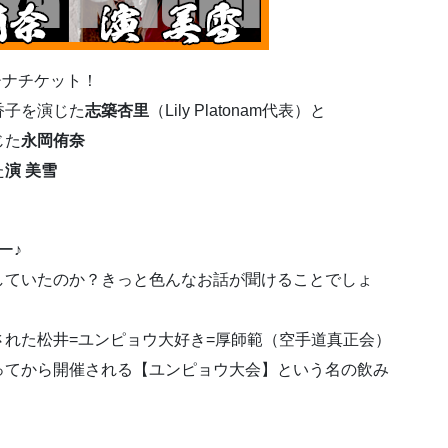
チナチケット！
香子を演じた
志築杏里
（Lily Platonam代表）と
じた
永岡侑奈
た
演 美雪
ー♪
していたのか？きっと色んなお話が聞けることでしょ
れた松井=ユンピョウ大好き=厚師範（空手道真正会）
ってから開催される【ユンピョウ大会】という名の飲み