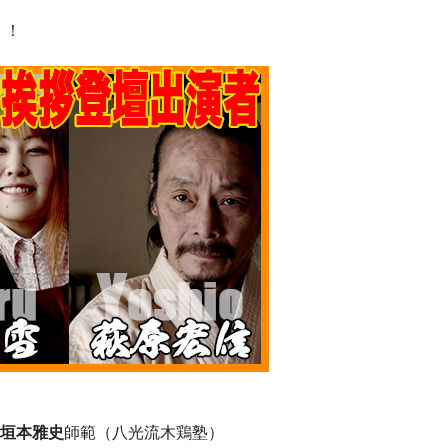
！！
垣本雅史
師範（八光流木鶏塾）