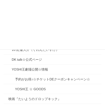
05.鹿御代 良夫（かみしろ よしお）
06.山下（獅子堂）冨美子（ふみこ）
07.大前梨々香（おおまえりりか）
08.大泉香子（おおいずみ きょうこ）
09.生駒京之助（いこまきょうのすけ）
10.紅蓮大介（ぐれんだいすけ）
DK talk☆公式ページ
YOSHI王劇場公開☆情報
予約がお得♪☆チケットDEクーポンキャンペーン☆
YOSHI王 ☆ GOODS
映画『たいようのドロップキック』