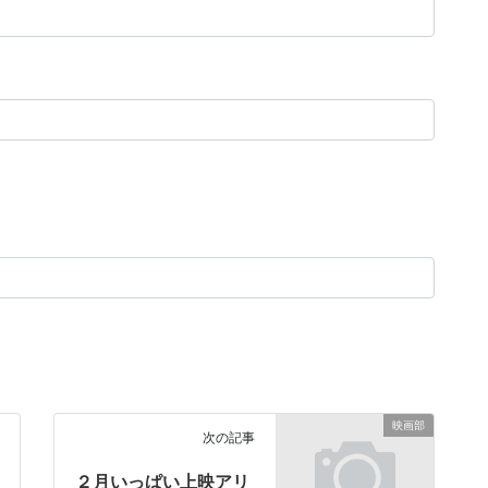
映画部
次の記事
２月いっぱい上映アリ