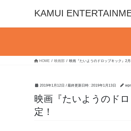
コ
ナ
ン
ビ
KAMUI ENTERTAINM
テ
ゲ
ン
ー
ツ
シ
へ
ョ
ス
ン
キ
に
ッ
移
HOME
映画部
映画『たいようのドロップキック』2月
プ
動
2019年1月12日
/ 最終更新日時 :
2019年1月13日
wpm
映画『たいようのドロ
定！