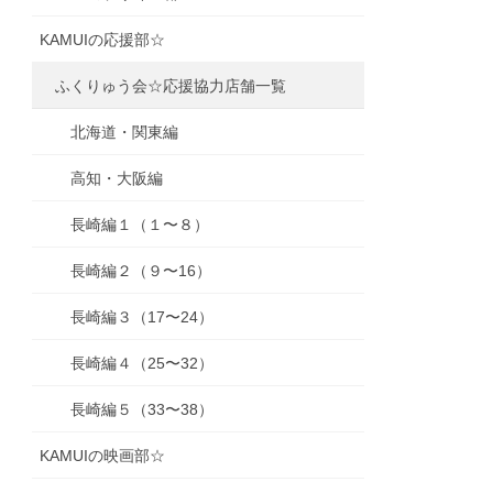
KAMUIの応援部☆
ふくりゅう会☆応援協力店舗一覧
北海道・関東編
高知・大阪編
長崎編１（１〜８）
長崎編２（９〜16）
長崎編３（17〜24）
長崎編４（25〜32）
長崎編５（33〜38）
KAMUIの映画部☆