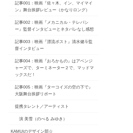
記事001：映画『佐々木、イン、マイマイ
ン』舞台挨拶レビュー（かなりロング）
記事002：映画『メカニカル・テレパシ
ー』監督インタビューとネタバレなし感想
記事003：映画『漂流ポスト』清水健斗監
督インタビュー
記事004：映画『おろかもの』はアベンジ
ャーズで、ターミネーター２で、マッドマ
ックスだ！
記事005：映画『ターコイズの空の下で』
大阪舞台挨拶リポート
提携タレント／アーティスト
演 美雪（のべる みゆき）
KAMUIのデザイン部☆