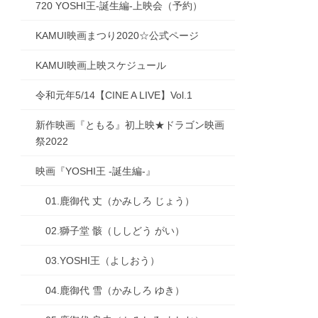
720 YOSHI王-誕生編-上映会（予約）
KAMUI映画まつり2020☆公式ページ
KAMUI映画上映スケジュール
令和元年5/14【CINE A LIVE】Vol.1
新作映画『ともる』初上映★ドラゴン映画
祭2022
映画『YOSHI王 -誕生編-』
01.鹿御代 丈（かみしろ じょう）
02.獅子堂 骸（ししどう がい）
03.YOSHI王（よしおう）
04.鹿御代 雪（かみしろ ゆき）