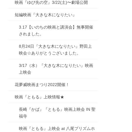
映画『ゆび先の空』3/22(土)〜劇場公開
短編映画『大きな木になりたい』
3.17【いのちの映画と講演会】無事開催
されました。
8月24日『大きな木になりたい』野田上
映会☆ありがとうございました。
3/17（水）『大きな木になりたい』映画
上映会
花夢威映画まつり2022開催！
映画『ともる』上映情報★
長崎『かば』『ともる』映画上映会 IN 聖
福寺
映画『ともる』上映会 at 八尾プリズムホ