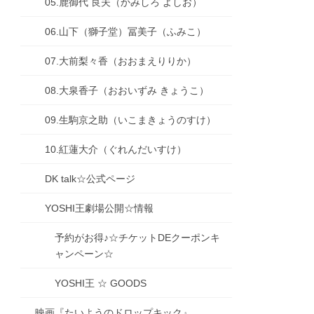
05.鹿御代 良夫（かみしろ よしお）
06.山下（獅子堂）冨美子（ふみこ）
07.大前梨々香（おおまえりりか）
08.大泉香子（おおいずみ きょうこ）
09.生駒京之助（いこまきょうのすけ）
10.紅蓮大介（ぐれんだいすけ）
DK talk☆公式ページ
YOSHI王劇場公開☆情報
予約がお得♪☆チケットDEクーポンキ
ャンペーン☆
YOSHI王 ☆ GOODS
映画『たいようのドロップキック』